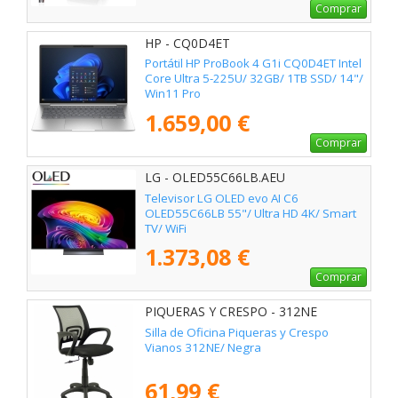
Comprar
HP - CQ0D4ET
Portátil HP ProBook 4 G1i CQ0D4ET Intel
Core Ultra 5-225U/ 32GB/ 1TB SSD/ 14"/
Win11 Pro
1.659,00 €
Comprar
LG - OLED55C66LB.AEU
Televisor LG OLED evo AI C6
OLED55C66LB 55"/ Ultra HD 4K/ Smart
TV/ WiFi
1.373,08 €
Comprar
PIQUERAS Y CRESPO - 312NE
Silla de Oficina Piqueras y Crespo
Vianos 312NE/ Negra
61,99 €