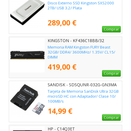
Disco Externo SSD Kingston SXS2000
2TB/ USB 3.2/ Plata
289,00 €
Comprar
KINGSTON - KF436C18BB/32
Memoria RAM Kingston FURY Beast
32GB/ DDR4/ 3600MHz/ 1.35V/ CL15/
DIMM
419,00 €
Comprar
SANDISK - SDSQUNR-032G-GN3MA
Tarjeta de Memoria SanDisk Ultra 32GB
microSD HC con Adaptador/ Clase 10/
100MB/s
14,99 €
Comprar
HP - C14Q3ET