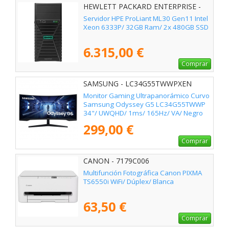
HEWLETT PACKARD ENTERPRISE -
P87458-425
Servidor HPE ProLiant ML30 Gen11 Intel
Xeon 6333P/ 32GB Ram/ 2x 480GB SSD
6.315,00 €
Comprar
SAMSUNG - LC34G55TWWPXEN
Monitor Gaming Ultrapanorámico Curvo
Samsung Odyssey G5 LC34G55TWWP
34"/ UWQHD/ 1ms/ 165Hz/ VA/ Negro
299,00 €
Comprar
CANON - 7179C006
Multifunción Fotográfica Canon PIXMA
TS6550i WiFi/ Dúplex/ Blanca
63,50 €
Comprar