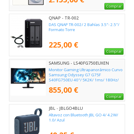
Comprar
QNAP - TR-002
DAS QNAP TR-002/ 2 Bahías 3.5"- 2.5"/
Formato Torre
225,00 €
Comprar
SAMSUNG - LS40FG750EUXEN
Monitor Gaming Ultrapanorámico Curvo
Samsung Odyssey G7 G75F
S40FG750EU 40"/ 5K2K/ 1ms/ 180Hz/
VA/ Regulable en altura/ Negro
855,00 €
Comprar
JBL - JBLGO4BLU
Altavoz con Bluetooth JBL GO 4/ 4.2W/
1.0/ Azul