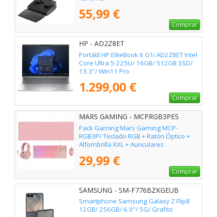
55,99 €
Comprar
HP - AD2Z8ET
Portátil HP EliteBook 6 G1i AD2Z8ET Intel
Core Ultra 5-225U/ 16GB/ 512GB SSD/
13.3"/ Win11 Pro
1.299,00 €
Comprar
MARS GAMING - MCPRGB3PES
Pack Gaming Mars Gaming MCP-
RGB3P/ Teclado RGB + Ratón Óptico +
Alfombrilla XXL + Auriculares
29,99 €
Comprar
SAMSUNG - SM-F776BZKGEUB
Smartphone Samsung Galaxy Z Flip8
12GB/ 256GB/ 6.9"/ 5G/ Grafito