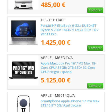
485,00 €
Comprar
HP - DU1D4ET
Portátil HP EliteBook 6 G2a DU1D4ET
Ryzen 5 230/ 16GB/ 512GB SSD/ 14"/
Win11 Pro
1.425,00 €
Comprar
APPLE - MGED4Y/A
Apple Macbook Pro 16"/ M5 Max 18-
Core CPU/ 36GB/ 2TB SSD/ 32-Core
GPU/ Negro Espacial
5.125,00 €
Comprar
APPLE - MG014QL/A
Smartphone Apple iPhone 17 Pro Max
2TB/ 6.9"/ 5G/ Azul oscuro