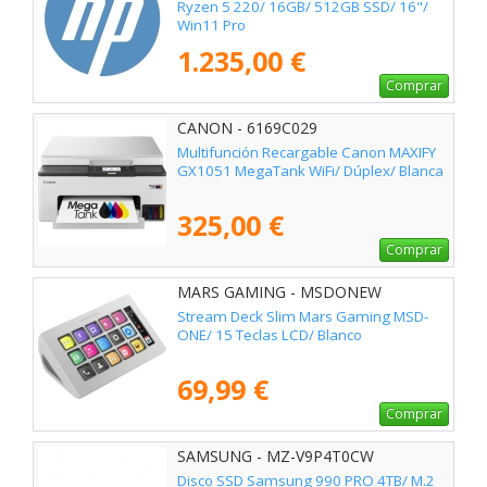
Ryzen 5 220/ 16GB/ 512GB SSD/ 16"/
Win11 Pro
1.235,00 €
Comprar
CANON - 6169C029
Multifunción Recargable Canon MAXIFY
GX1051 MegaTank WiFi/ Dúplex/ Blanca
325,00 €
Comprar
MARS GAMING - MSDONEW
Stream Deck Slim Mars Gaming MSD-
ONE/ 15 Teclas LCD/ Blanco
69,99 €
Comprar
SAMSUNG - MZ-V9P4T0CW
Disco SSD Samsung 990 PRO 4TB/ M.2