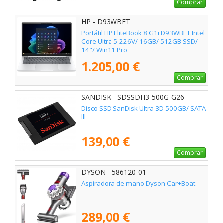
Comprar
HP - D93WBET
Portátil HP EliteBook 8 G1i D93WBET Intel
Core Ultra 5-226V/ 16GB/ 512GB SSD/
14"/ Win11 Pro
1.205,00 €
Comprar
SANDISK - SDSSDH3-500G-G26
Disco SSD SanDisk Ultra 3D 500GB/ SATA
III
139,00 €
Comprar
DYSON - 586120-01
Aspiradora de mano Dyson Car+Boat
289,00 €