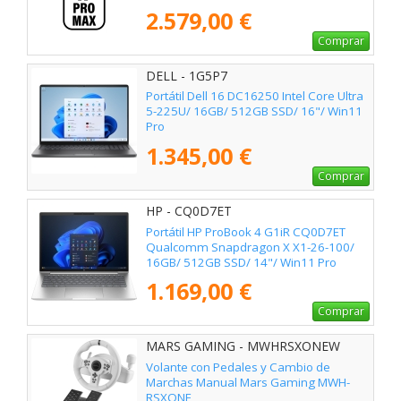
2.579,00 €
Comprar
DELL - 1G5P7
Portátil Dell 16 DC16250 Intel Core Ultra
5-225U/ 16GB/ 512GB SSD/ 16"/ Win11
Pro
1.345,00 €
Comprar
HP - CQ0D7ET
Portátil HP ProBook 4 G1iR CQ0D7ET
Qualcomm Snapdragon X X1-26-100/
16GB/ 512GB SSD/ 14"/ Win11 Pro
1.169,00 €
Comprar
MARS GAMING - MWHRSXONEW
Volante con Pedales y Cambio de
Marchas Manual Mars Gaming MWH-
RSXONE