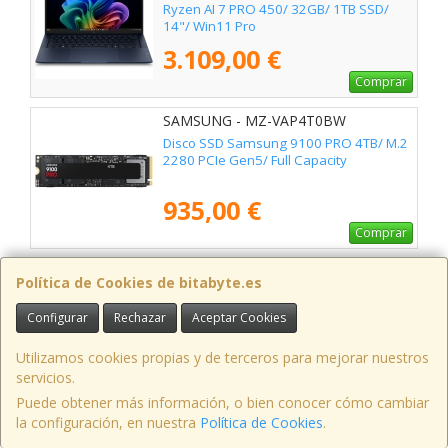
Ryzen AI 7 PRO 450/ 32GB/ 1TB SSD/
14"/ Win11 Pro
3.109,00 €
Comprar
SAMSUNG - MZ-VAP4T0BW
Disco SSD Samsung 9100 PRO 4TB/ M.2
2280 PCIe Gen5/ Full Capacity
935,00 €
Comprar
MARS GAMING - MCPUX26
Política de Cookies de bitabyte.es
Ventilador con Disipador Mars Gaming
MCPU-X26/ 12cm
Configurar
Rechazar
Aceptar Cookies
39,50 €
Utilizamos cookies propias y de terceros para mejorar nuestros
servicios.
Comprar
Puede obtener más información, o bien conocer cómo cambiar
la configuración, en nuestra
Política de Cookies
.
SAMSUNG - MZ-V9P2T0CW
Disco SSD Samsung 990 PRO 2TB/ M.2