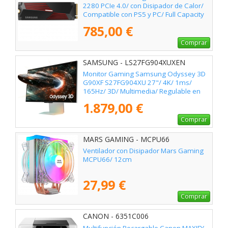
2280 PCIe 4.0/ con Disipador de Calor/
Compatible con PS5 y PC/ Full Capacity
785,00 €
Comprar
SAMSUNG - LS27FG904XUXEN
Monitor Gaming Samsung Odyssey 3D
G90XF S27FG904XU 27"/ 4K/ 1ms/
165Hz/ 3D/ Multimedia/ Regulable en
altura/ Plata
1.879,00 €
Comprar
MARS GAMING - MCPU66
Ventilador con Disipador Mars Gaming
MCPU66/ 12cm
27,99 €
Comprar
CANON - 6351C006
Multifunción Recargable Canon MAXIFY