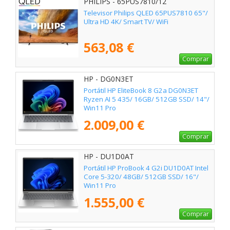
PHILIPS - 65PUS7810/12
Televisor Philips QLED 65PUS7810 65"/
Ultra HD 4K/ Smart TV/ WiFi
563,08 €
Comprar
HP - DG0N3ET
Portátil HP EliteBook 8 G2a DG0N3ET
Ryzen AI 5 435/ 16GB/ 512GB SSD/ 14"/
Win11 Pro
2.009,00 €
Comprar
HP - DU1D0AT
Portátil HP ProBook 4 G2i DU1D0AT Intel
Core 5-320/ 48GB/ 512GB SSD/ 16"/
Win11 Pro
1.555,00 €
Comprar