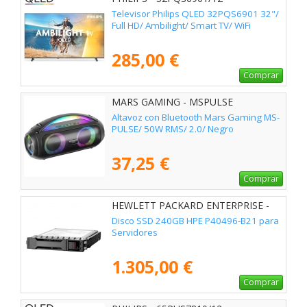
Televisor Philips QLED 32PQS6901 32"/
Full HD/ Ambilight/ Smart TV/ WiFi
285,00 €
Comprar
MARS GAMING - MSPULSE
Altavoz con Bluetooth Mars Gaming MS-
PULSE/ 50W RMS/ 2.0/ Negro
37,25 €
Comprar
HEWLETT PACKARD ENTERPRISE -
P40496-B21
Disco SSD 240GB HPE P40496-B21 para
Servidores
1.305,00 €
Comprar