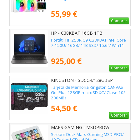
55,99 €
Comprar
HP - C38KBAT 16GB 1TB
Portátil HP 250R G9 C38KBAT Intel Core
7-150U/ 16GB/ 1TB SSD/ 15.6"/ Win11
925,00 €
Comprar
KINGSTON - SDCG4/128GBSP
Tarjeta de Memoria Kingston CANVAS
Go! Plus 128GB microSD XC/ Clase 10/
200MBs
54,50 €
Comprar
MARS GAMING - MSDPROW
Stream Deck Mars Gaming MSD-PRO/
10 Teclas LCD + 4 Diales