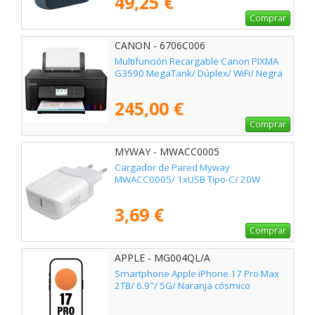
49,25 €
Comprar
CANON - 6706C006
Multifunción Recargable Canon PIXMA
G3590 MegaTank/ Dúplex/ WiFi/ Negra
245,00 €
Comprar
MYWAY - MWACC0005
Cargador de Pared Myway
MWACC0005/ 1xUSB Tipo-C/ 20W
3,69 €
Comprar
APPLE - MG004QL/A
Smartphone Apple iPhone 17 Pro Max
2TB/ 6.9"/ 5G/ Naranja cósmico