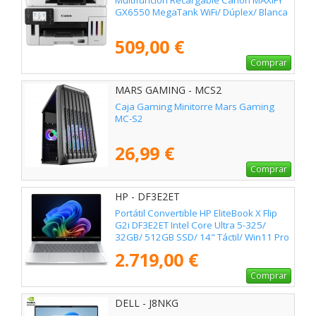
GX6550 MegaTank WiFi/ Dúplex/ Blanca
509,00 €
Comprar
MARS GAMING - MCS2
Caja Gaming Minitorre Mars Gaming
MC-S2
26,99 €
Comprar
HP - DF3E2ET
Portátil Convertible HP EliteBook X Flip
G2i DF3E2ET Intel Core Ultra 5-325/
32GB/ 512GB SSD/ 14" Táctil/ Win11 Pro
2.719,00 €
Comprar
DELL - J8NKG