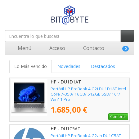
Menú
Acceso
Contacto
0
Lo Más Vendido
Novedades
Destacados
HP - DU1D1AT
Portátil HP ProBook 4 G2i DU1D1AT Intel
Core 7-350/ 16GB/ 512GB SSD/ 16"/
Win11 Pro
1.685,00 €
Comprar
HP - DU1C5AT
Portátil HP ProBook 4 G2ah DU1C5AT