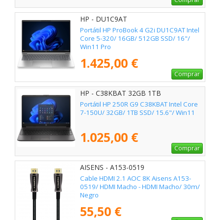
HP - DU1C9AT
Portátil HP ProBook 4 G2i DU1C9AT Intel
Core 5-320/ 16GB/ 512GB SSD/ 16"/
Win11 Pro
1.425,00 €
Comprar
HP - C38KBAT 32GB 1TB
Portátil HP 250R G9 C38KBAT Intel Core
7-150U/ 32GB/ 1TB SSD/ 15.6"/ Win11
1.025,00 €
Comprar
AISENS - A153-0519
Cable HDMI 2.1 AOC 8K Aisens A153-
0519/ HDMI Macho - HDMI Macho/ 30m/
Negro
55,50 €