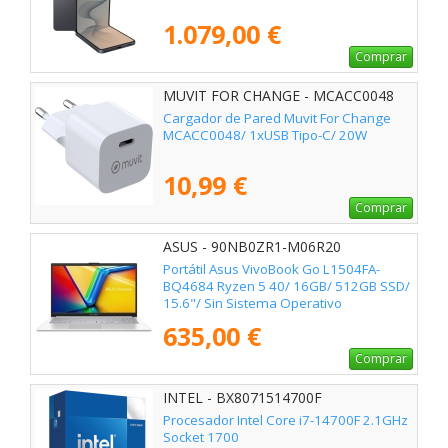
1.079,00 €
Comprar
MUVIT FOR CHANGE - MCACC0048
Cargador de Pared Muvit For Change
MCACC0048/ 1xUSB Tipo-C/ 20W
10,99 €
Comprar
ASUS - 90NB0ZR1-M06R20
Portátil Asus VivoBook Go L1504FA-
BQ4684 Ryzen 5 40/ 16GB/ 512GB SSD/
15.6"/ Sin Sistema Operativo
635,00 €
Comprar
INTEL - BX8071514700F
Procesador Intel Core i7-14700F 2.1GHz
Socket 1700