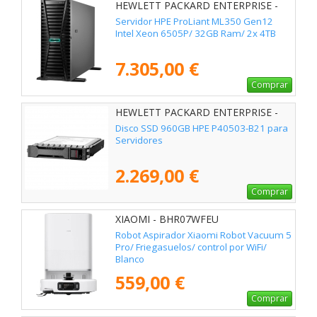
HEWLETT PACKARD ENTERPRISE -
P89974-425
Servidor HPE ProLiant ML350 Gen12
Intel Xeon 6505P/ 32GB Ram/ 2x 4TB
7.305,00 €
Comprar
HEWLETT PACKARD ENTERPRISE -
P40503-B21
Disco SSD 960GB HPE P40503-B21 para
Servidores
2.269,00 €
Comprar
XIAOMI - BHR07WFEU
Robot Aspirador Xiaomi Robot Vacuum 5
Pro/ Friegasuelos/ control por WiFi/
Blanco
559,00 €
Comprar