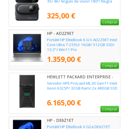
3S/ 4K/ Ángulo de visión 180º/ Negra
325,00 €
Comprar
HP - AD2Z9ET
Portátil HP EliteBook 6 G1i AD2Z9ET Intel
Core Ultra 7-255U/ 16GB/ 512GB SSD/
13.3"/ Win11 Pro
1.359,00 €
Comprar
HEWLETT PACKARD ENTERPRISE -
P87464-425
Servidor HPE ProLiant ML30 Gen11 Intel
Xeon 6325P/ 32GB Ram/ 2x 480GB SSD
6.165,00 €
Comprar
HP - DE6Z1ET
Portátil HP EliteBook X G2a DE6Z1ET