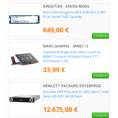
KINGSTON - SNV3S/4000G
Disco SSD Kingston NV3 4TB/ M.2 2280
PCIe Gen4/ Full Capacity
649,00 €
Comprar
MARS GAMING - MNBC13
Soporte Refrigerante Mars Gaming
MNBC13 para Portátiles hasta 17"/
Iluminación LED
33,99 €
Comprar
HEWLETT PACKARD ENTERPRISE -
P95993-425
Servidor HPE ProLiant DL380 Gen12 Intel
Xeon 6520P/ 64GB Ram
12.675,00 €
Comprar