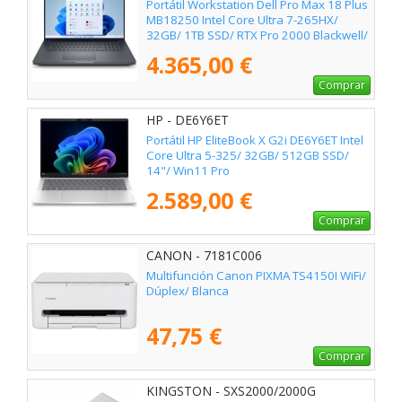
Portátil Workstation Dell Pro Max 18 Plus
MB18250 Intel Core Ultra 7-265HX/
32GB/ 1TB SSD/ RTX Pro 2000 Blackwell/
18"/ Win11 Pro
4.365,00 €
Comprar
HP - DE6Y6ET
Portátil HP EliteBook X G2i DE6Y6ET Intel
Core Ultra 5-325/ 32GB/ 512GB SSD/
14"/ Win11 Pro
2.589,00 €
Comprar
CANON - 7181C006
Multifunción Canon PIXMA TS4150I WiFi/
Dúplex/ Blanca
47,75 €
Comprar
KINGSTON - SXS2000/2000G