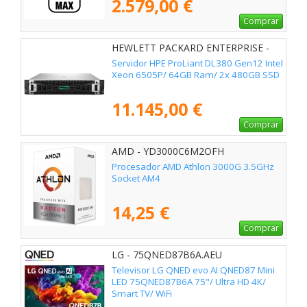
2.579,00 €
Comprar
HEWLETT PACKARD ENTERPRISE -
P89316-425
Servidor HPE ProLiant DL380 Gen12 Intel
Xeon 6505P/ 64GB Ram/ 2x 480GB SSD
11.145,00 €
Comprar
AMD - YD3000C6M2OFH
Procesador AMD Athlon 3000G 3.5GHz
Socket AM4
14,25 €
Comprar
LG - 75QNED87B6A.AEU
Televisor LG QNED evo AI QNED87 Mini
LED 75QNED87B6A 75"/ Ultra HD 4K/
Smart TV/ WiFi