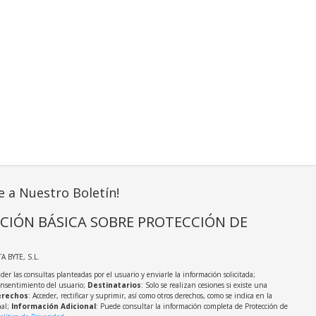
e a Nuestro Boletín!
CIÓN BÁSICA SOBRE PROTECCIÓN DE
TA BYTE, S.L.
der las consultas planteadas por el usuario y enviarle la información solicitada;
onsentimiento del usuario;
Destinatarios
: Solo se realizan cesiones si existe una
rechos
: Acceder, rectificar y suprimir, así como otros derechos, como se indica en la
nal;
Información Adicional
: Puede consultar la información completa de Protección de