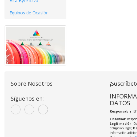
Bita Byte Ibiza
Equipos de Ocasíón
Sobre Nosotros
¡Suscríbet
INFORMA
Síguenos en:
DATOS
Responsable
: BI
Finalidad
: Respon
Legitimación
: C
obligación legal;
De
información adicio