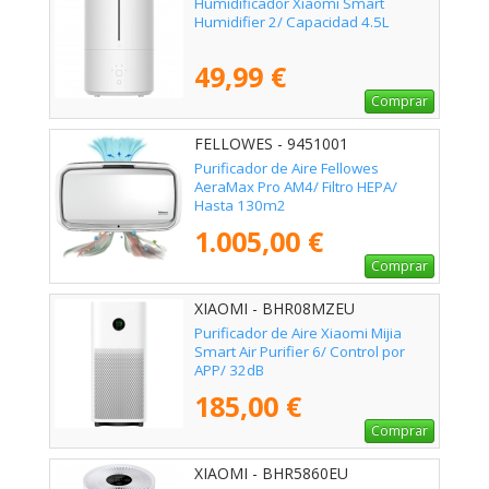
Humidificador Xiaomi Smart
Humidifier 2/ Capacidad 4.5L
49,99 €
Comprar
FELLOWES - 9451001
Purificador de Aire Fellowes
AeraMax Pro AM4/ Filtro HEPA/
Hasta 130m2
1.005,00 €
Comprar
XIAOMI - BHR08MZEU
Purificador de Aire Xiaomi Mijia
Smart Air Purifier 6/ Control por
APP/ 32dB
185,00 €
Comprar
XIAOMI - BHR5860EU