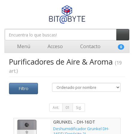
Menú
Acceso
Contacto
0
Purificadores de Aire & Aroma
(19
art.)
Filtro
Ant.
01
Sig.
GRUNKEL - DH-16DT
Deshumidificador Grunkel DH-
16DT/ Depósito 2L