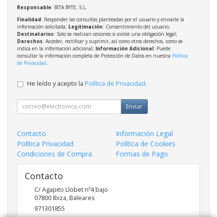
Responsable
: BITA BYTE, S.L.
Finalidad
: Responder las consultas planteadas por el usuario y enviarle la
información solicitada;
Legitimación
: Consentimiento del usuario;
Destinatarios
: Solo se realizan cesiones si existe una obligación legal;
Derechos
: Acceder, rectificar y suprimir, así como otros derechos, como se
indica en la información adicional;
Información Adicional
: Puede
consultar la información completa de Protección de Datos en nuestra
Política
de Privacidad
.
He leído y acepto la
Política de Privacidad
.
Enviar
Contacto
Información Legal
Política Privacidad
Política de Cookies
Condiciones de Compra
Formas de Pago
Contacto
C/ Agapito Llobet nº4 bajo
07800
Ibiza
,
Baleares
971301855