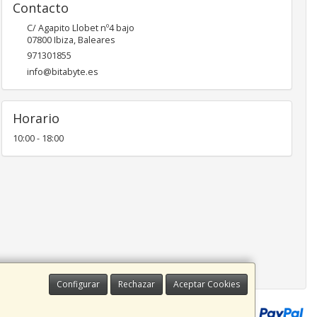
Contacto
C/ Agapito Llobet nº4 bajo
07800
Ibiza
,
Baleares
971301855
info@bitabyte.es
Horario
10:00 - 18:00
Configurar
Rechazar
Aceptar Cookies