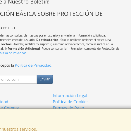
e a Nuestro Boletín!
CIÓN BÁSICA SOBRE PROTECCIÓN DE
TA BYTE, S.L.
der las consultas planteadas por el usuario y enviarle la información solicitada;
onsentimiento del usuario;
Destinatarios
: Solo se realizan cesiones si existe una
rechos
: Acceder, rectificar y suprimir, así como otros derechos, como se indica en la
nal;
Información Adicional
: Puede consultar la información completa de Protección de
olítica de Privacidad
.
acepto la
Política de Privacidad
.
Enviar
Información Legal
cidad
Política de Cookies
de Compra
Formas de Pago
 nuestros servicios.