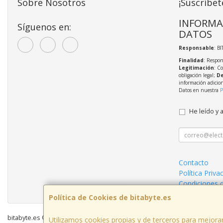
Sobre Nosotros
¡Suscríbet
INFORMA
Síguenos en:
DATOS
Responsable
: BI
Finalidad
: Respon
Legitimación
: C
obligación legal;
De
información adicio
Datos en nuestra
P
He leído y 
Contacto
Política Priva
Condiciones 
Política de Cookies de bitabyte.es
bitabyte.es © 2026
Utilizamos cookies propias y de terceros para mejorar