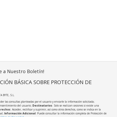
e a Nuestro Boletín!
CIÓN BÁSICA SOBRE PROTECCIÓN DE
TA BYTE, S.L.
der las consultas planteadas por el usuario y enviarle la información solicitada;
onsentimiento del usuario;
Destinatarios
: Solo se realizan cesiones si existe una
rechos
: Acceder, rectificar y suprimir, así como otros derechos, como se indica en la
nal;
Información Adicional
: Puede consultar la información completa de Protección de