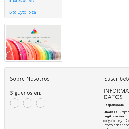
Impresión 3D
Bita Byte Ibiza
Sobre Nosotros
¡Suscríbet
INFORMA
Síguenos en:
DATOS
Responsable
: BI
Finalidad
: Respon
Legitimación
: C
obligación legal;
De
información adicio