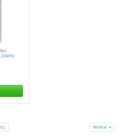
lips
/ 20kHz/
Sig.
Mostrar