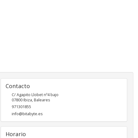
Contacto
C/ Agapito Llobet nº4 bajo
07800
Ibiza
,
Baleares
971301855
info@bitabyte.es
Horario