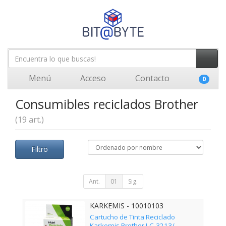
Menú
Acceso
Contacto
0
Consumibles reciclados Brother
(19 art.)
Filtro
Ant.
01
Sig.
KARKEMIS - 10010103
Cartucho de Tinta Reciclado
Karkemis Brother LC-3213/