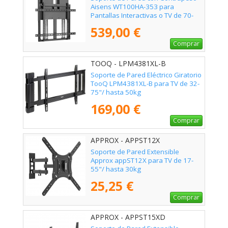
Aisens WT100HA-353 para
Pantallas Interactivas o TV de 70-
100"/ hasta 90kg
539,00 €
Comprar
TOOQ - LPM4381XL-B
Soporte de Pared Eléctrico Giratorio
TooQ LPM4381XL-B para TV de 32-
75"/ hasta 50kg
169,00 €
Comprar
APPROX - APPST12X
Soporte de Pared Extensible
Approx appST12X para TV de 17-
55"/ hasta 30kg
25,25 €
Comprar
APPROX - APPST15XD