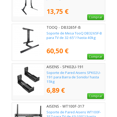
13,75 €
Comprar
TOOQ - DB3265F-B
Soporte de Mesa TooQ DB3265F-B
para TV de 32-65"/ hasta 40kg
60,50 €
Comprar
AISENS - SPK02U-191
Soporte de Pared Aisens SPK02U-
191 para Barra de Sonido/ hasta
15kg
6,89 €
Comprar
AISENS - WT100F-317
Soporte de Pared Aisens WT100F-
317 para TV de 43-100"/ hasta