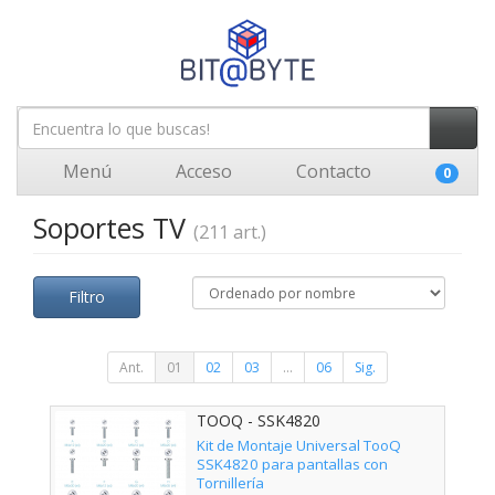
Menú
Acceso
Contacto
0
Soportes TV
(211 art.)
Filtro
Ant.
01
02
03
...
06
Sig.
TOOQ - SSK4820
Kit de Montaje Universal TooQ
SSK4820 para pantallas con
Tornillería