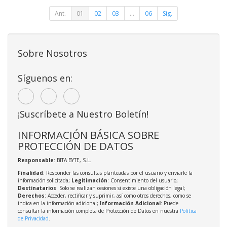
Ant.
01
02
03
...
06
Sig.
Sobre Nosotros
Síguenos en:
¡Suscríbete a Nuestro Boletín!
INFORMACIÓN BÁSICA SOBRE
PROTECCIÓN DE DATOS
Responsable
: BITA BYTE, S.L.
Finalidad
: Responder las consultas planteadas por el usuario y enviarle la
información solicitada;
Legitimación
: Consentimiento del usuario;
Destinatarios
: Solo se realizan cesiones si existe una obligación legal;
Derechos
: Acceder, rectificar y suprimir, así como otros derechos, como se
indica en la información adicional;
Información Adicional
: Puede
consultar la información completa de Protección de Datos en nuestra
Política
de Privacidad
.