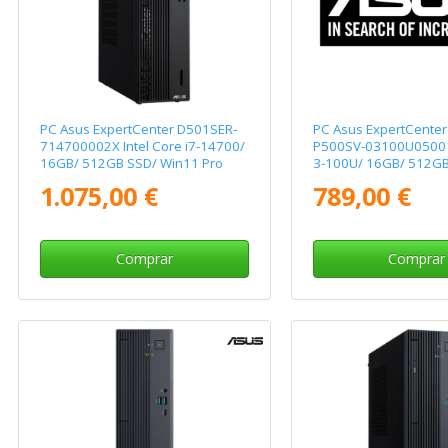
PC Asus ExpertCenter D501SER-
PC Asus ExpertCenter
714700002X Intel Core i7-14700/
P500SV-03100U0500 I
16GB/ 512GB SSD/ Win11 Pro
3-100U/ 16GB/ 512GB
Sistema Operativo
1.075,00 €
789,00 €
Comprar
Comprar