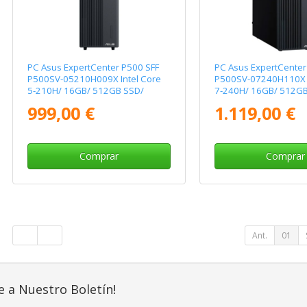
PC Asus ExpertCenter P500 SFF
PC Asus ExpertCenter
P500SV-05210H009X Intel Core
P500SV-07240H110X I
5-210H/ 16GB/ 512GB SSD/
7-240H/ 16GB/ 512GB
Win11 Pro
Win11 Pro
999,00 €
1.119,00 €
Comprar
Comprar
Ant.
01
e a Nuestro Boletín!