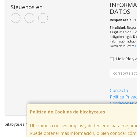
INFORMA
Síguenos en:
DATOS
Responsable
: BI
Finalidad
: Respon
Legitimación
: C
obligación legal;
De
información adicio
Datos en nuestra
P
He leído y 
Contacto
Política Priva
Condiciones 
Política de Cookies de bitabyte.es
bitabyte.es © 2026
Utilizamos cookies propias y de terceros para mejorar
Puede obtener más información, o bien conocer cómo