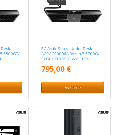
r Desk
PC Arctic Senza Under Desk
5 5500GT/
ACPCC00006A Ryzen 7 5700G/
1
32GB/ 1TB SSD/ Win11 Pro
795,00 €
Avísame