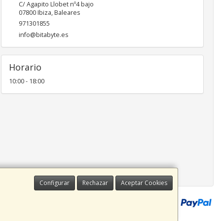
C/ Agapito Llobet nº4 bajo
07800
Ibiza
,
Baleares
971301855
info@bitabyte.es
Horario
10:00 - 18:00
Configurar
Rechazar
Aceptar Cookies