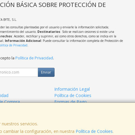
CIÓN BÁSICA SOBRE PROTECCIÓN DE
TA BYTE, S.L.
der las consultas planteadas por el usuario y enviarle la información solicitada;
onsentimiento del usuario;
Destinatarios
: Solo se realizan cesiones si existe una
rechos
: Acceder, rectificar y suprimir, así como otros derechos, como se indica en la
nal;
Información Adicional
: Puede consultar la información completa de Protección de
olítica de Privacidad
.
acepto la
Política de Privacidad
.
Enviar
Información Legal
cidad
Política de Cookies
de Compra
Formas de Pago
 nuestros servicios.
, , , , España. - C.I.F.: B97508964 - Tfno:
 cambiar la configuración, en nuestra
Política de Cookies
.