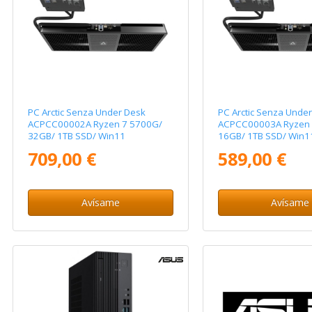
PC Arctic Senza Under Desk
PC Arctic Senza Unde
ACPCC00002A Ryzen 7 5700G/
ACPCC00003A Ryzen 
32GB/ 1TB SSD/ Win11
16GB/ 1TB SSD/ Win1
709,00 €
589,00 €
Avísame
Avísame