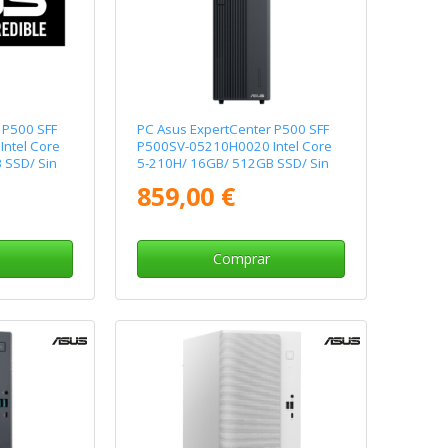
 P500 SFF
PC Asus ExpertCenter P500 SFF
ntel Core
P500SV-05210H0020 Intel Core
 SSD/ Sin
5-210H/ 16GB/ 512GB SSD/ Sin
Sistema Operativo
859,00 €
Comprar