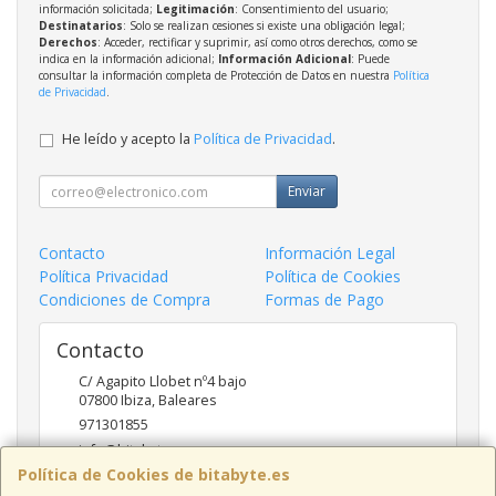
información solicitada;
Legitimación
: Consentimiento del usuario;
Destinatarios
: Solo se realizan cesiones si existe una obligación legal;
Derechos
: Acceder, rectificar y suprimir, así como otros derechos, como se
indica en la información adicional;
Información Adicional
: Puede
consultar la información completa de Protección de Datos en nuestra
Política
de Privacidad
.
He leído y acepto la
Política de Privacidad
.
Enviar
Contacto
Información Legal
Política Privacidad
Política de Cookies
Condiciones de Compra
Formas de Pago
Contacto
C/ Agapito Llobet nº4 bajo
07800
Ibiza
,
Baleares
971301855
info@bitabyte.es
Política de Cookies de bitabyte.es