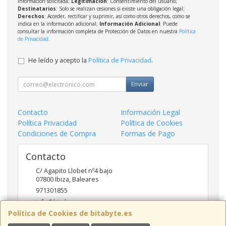
información solicitada;
Legitimación
: Consentimiento del usuario;
Destinatarios
: Solo se realizan cesiones si existe una obligación legal;
Derechos
: Acceder, rectificar y suprimir, así como otros derechos, como se
indica en la información adicional;
Información Adicional
: Puede
consultar la información completa de Protección de Datos en nuestra
Política
de Privacidad
.
He leído y acepto la
Política de Privacidad
.
Enviar
Contacto
Información Legal
Política Privacidad
Política de Cookies
Condiciones de Compra
Formas de Pago
Contacto
C/ Agapito Llobet nº4 bajo
07800
Ibiza
,
Baleares
971301855
info@bitabyte.es
Política de Cookies de bitabyte.es