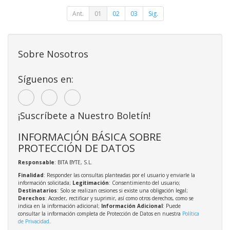
Ant.
01
02
03
Sig.
Sobre Nosotros
Síguenos en:
¡Suscríbete a Nuestro Boletín!
INFORMACIÓN BÁSICA SOBRE
PROTECCIÓN DE DATOS
Responsable
: BITA BYTE, S.L.
Finalidad
: Responder las consultas planteadas por el usuario y enviarle la
información solicitada;
Legitimación
: Consentimiento del usuario;
Destinatarios
: Solo se realizan cesiones si existe una obligación legal;
Derechos
: Acceder, rectificar y suprimir, así como otros derechos, como se
indica en la información adicional;
Información Adicional
: Puede
consultar la información completa de Protección de Datos en nuestra
Política
de Privacidad
.