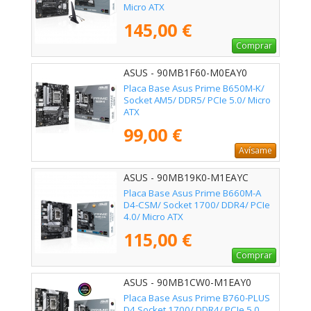
Micro ATX
145,00 €
Comprar
ASUS - 90MB1F60-M0EAY0
Placa Base Asus Prime B650M-K/
Socket AM5/ DDR5/ PCIe 5.0/ Micro
ATX
99,00 €
Avísame
ASUS - 90MB19K0-M1EAYC
Placa Base Asus Prime B660M-A
D4-CSM/ Socket 1700/ DDR4/ PCIe
4.0/ Micro ATX
115,00 €
Comprar
ASUS - 90MB1CW0-M1EAY0
Placa Base Asus Prime B760-PLUS
D4 Socket 1700/ DDR4/ PCIe 5.0