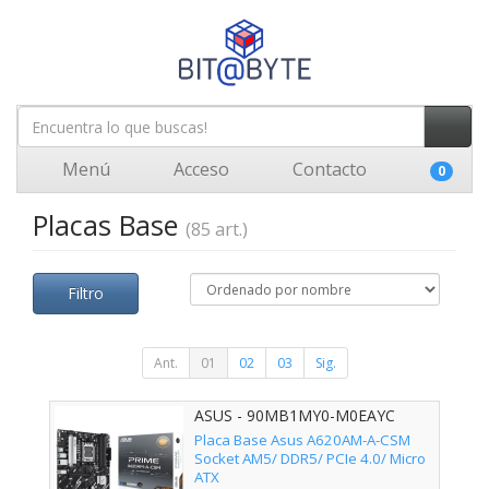
Menú
Acceso
Contacto
0
Placas Base
(85 art.)
Filtro
Ant.
01
02
03
Sig.
ASUS - 90MB1MY0-M0EAYC
Placa Base Asus A620AM-A-CSM
Socket AM5/ DDR5/ PCIe 4.0/ Micro
ATX