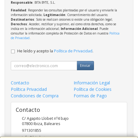
Responsable
: BITA BYTE, S.L.
Finalidad
: Responder las consultas planteadas por el usuario y enviarle la
información solicitada;
Legitimación
: Consentimiento del usuario;
Destinatarios
: Solo se realizan cesiones si existe una obligación legal;
Derechos
: Acceder, rectificar y suprimir, así como otros derechos, como se
indica en la información adicional;
Información Adicional
: Puede
consultar la información completa de Protección de Datos en nuestra
Política
de Privacidad
.
He leído y acepto la
Política de Privacidad
.
Enviar
Contacto
Información Legal
Política Privacidad
Política de Cookies
Condiciones de Compra
Formas de Pago
Contacto
C/ Agapito Llobet nº4 bajo
07800
Ibiza
,
Baleares
971301855
info@bitabyte.es