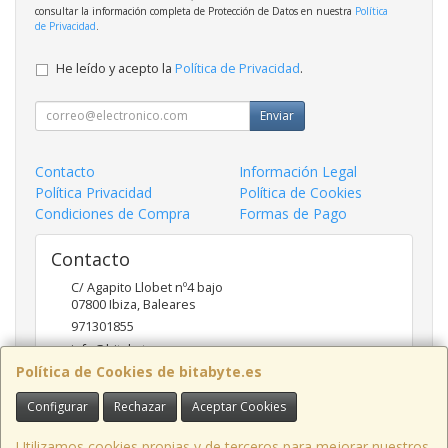
consultar la información completa de Protección de Datos en nuestra
Política
de Privacidad
.
He leído y acepto la
Política de Privacidad
.
Enviar
Contacto
Información Legal
Política Privacidad
Política de Cookies
Condiciones de Compra
Formas de Pago
Contacto
C/ Agapito Llobet nº4 bajo
07800
Ibiza
,
Baleares
971301855
info@bitabyte.es
Política de Cookies de bitabyte.es
Configurar
Rechazar
Aceptar Cookies
Horario
10:00 - 18:00
Utilizamos cookies propias y de terceros para mejorar nuestros