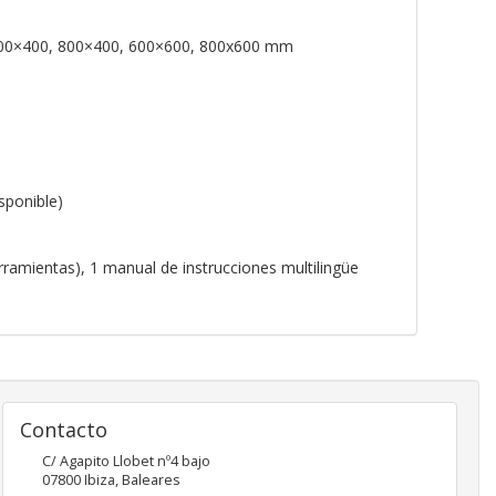
600×400, 800×400, 600×600, 800x600 mm
sponible)
rramientas), 1 manual de instrucciones multilingüe
Contacto
C/ Agapito Llobet nº4 bajo
07800
Ibiza
,
Baleares