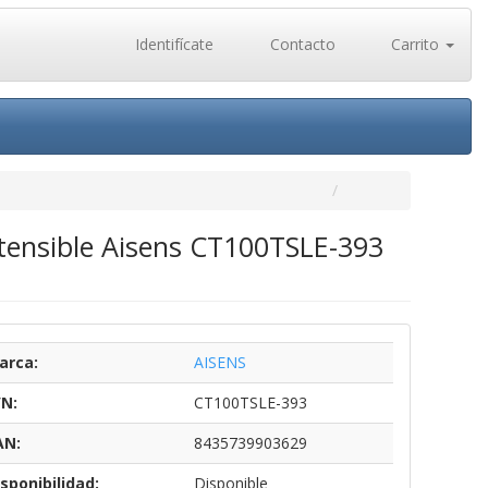
Identifícate
Contacto
Carrito
Extensible Aisens CT100TSLE-393
arca:
AISENS
/N:
CT100TSLE-393
AN:
8435739903629
sponibilidad:
Disponible