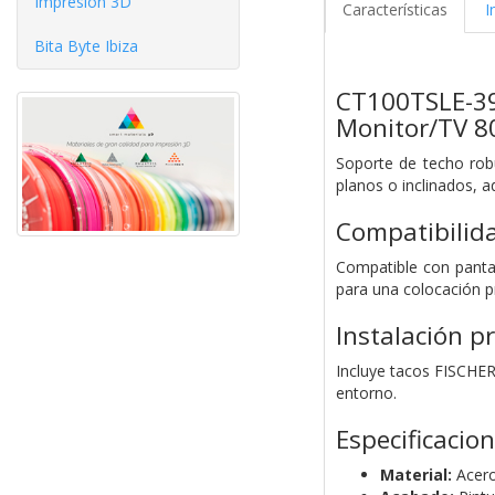
Impresión 3D
Características
I
Bita Byte Ibiza
CT100TSLE-393
Monitor/TV 8
Soporte de techo robu
planos o inclinados, 
Compatibilida
Compatible con pantal
para una colocación p
Instalación p
Incluye tacos FISCHER 
entorno.
Especificacio
Material:
Acero 