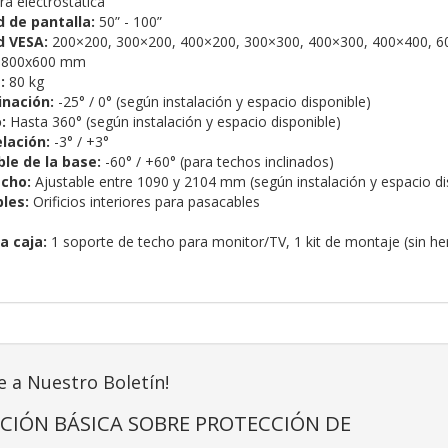
ra electrostática
 de pantalla:
50” - 100”
d VESA:
200×200, 300×200, 400×200, 300×300, 400×300, 400×400, 
800x600 mm
:
80 kg
inación:
-25° / 0° (según instalación y espacio disponible)
:
Hasta 360° (según instalación y espacio disponible)
lación:
-3° / +3°
le de la base:
-60° / +60° (para techos inclinados)
echo:
Ajustable entre 1090 y 2104 mm (según instalación y espacio di
les:
Orificios interiores para pasacables
a caja:
1 soporte de techo para monitor/TV, 1 kit de montaje (sin he
e a Nuestro Boletín!
CIÓN BÁSICA SOBRE PROTECCIÓN DE