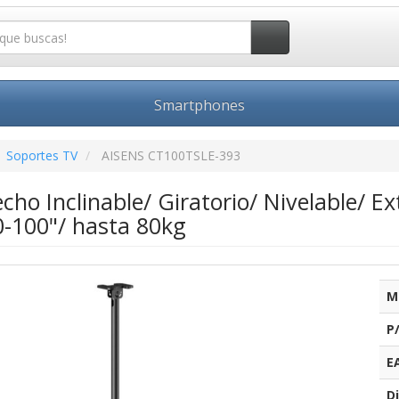
Smartphones
Soportes TV
AISENS CT100TSLE-393
cho Inclinable/ Giratorio/ Nivelable/ 
0-100"/ hasta 80kg
M
P
E
Di