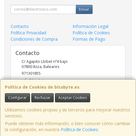
Enviar
Contacto
Información Legal
Política Privacidad
Política de Cookies
Condiciones de Compra
Formas de Pago
Contacto
C/ Agapito Llobet nº4 bajo
07800
Ibiza
,
Baleares
971301855
info@bitabyte.es
Política de Cookies de bitabyte.es
Configurar
Rechazar
Aceptar Cookies
Horario
10:00 - 18:00
Utilizamos cookies propias y de terceros para mejorar nuestros
servicios.
Puede obtener más información, o bien conocer cómo cambiar
la configuración, en nuestra
Política de Cookies
.
, , , , España. - C.I.F.: B97508964 - Tfno: