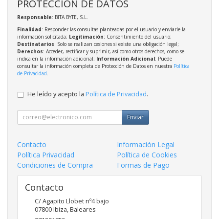
PROTECCIÓN DE DATOS
Responsable
: BITA BYTE, S.L.
Finalidad
: Responder las consultas planteadas por el usuario y enviarle la
información solicitada;
Legitimación
: Consentimiento del usuario;
Destinatarios
: Solo se realizan cesiones si existe una obligación legal;
Derechos
: Acceder, rectificar y suprimir, así como otros derechos, como se
indica en la información adicional;
Información Adicional
: Puede
consultar la información completa de Protección de Datos en nuestra
Política
de Privacidad
.
He leído y acepto la
Política de Privacidad
.
Enviar
Contacto
Información Legal
Política Privacidad
Política de Cookies
Condiciones de Compra
Formas de Pago
Contacto
C/ Agapito Llobet nº4 bajo
07800
Ibiza
,
Baleares