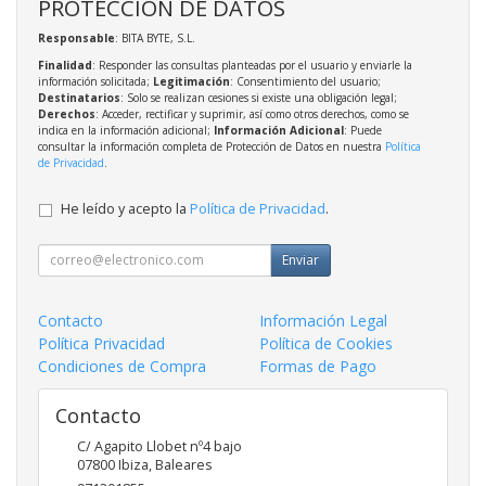
PROTECCIÓN DE DATOS
Responsable
: BITA BYTE, S.L.
Finalidad
: Responder las consultas planteadas por el usuario y enviarle la
información solicitada;
Legitimación
: Consentimiento del usuario;
Destinatarios
: Solo se realizan cesiones si existe una obligación legal;
Derechos
: Acceder, rectificar y suprimir, así como otros derechos, como se
indica en la información adicional;
Información Adicional
: Puede
consultar la información completa de Protección de Datos en nuestra
Política
de Privacidad
.
He leído y acepto la
Política de Privacidad
.
Enviar
Contacto
Información Legal
Política Privacidad
Política de Cookies
Condiciones de Compra
Formas de Pago
Contacto
C/ Agapito Llobet nº4 bajo
07800
Ibiza
,
Baleares