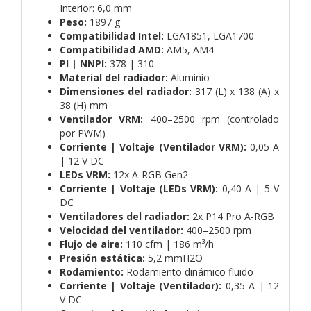
Interior: 6,0 mm
Peso:
1897 g
Compatibilidad Intel:
LGA1851, LGA1700
Compatibilidad AMD:
AM5, AM4
PI | NNPI:
378 | 310
Material del radiador:
Aluminio
Dimensiones del radiador:
317 (L) x 138 (A) x
38 (H) mm
Ventilador VRM:
400–2500 rpm (controlado
por PWM)
Corriente | Voltaje (Ventilador VRM):
0,05 A
| 12 V DC
LEDs VRM:
12x A-RGB Gen2
Corriente | Voltaje (LEDs VRM):
0,40 A | 5 V
DC
Ventiladores del radiador:
2x P14 Pro A-RGB
Velocidad del ventilador:
400–2500 rpm
Flujo de aire:
110 cfm | 186 m³/h
Presión estática:
5,2 mmH2O
Rodamiento:
Rodamiento dinámico fluido
Corriente | Voltaje (Ventilador):
0,35 A | 12
V DC