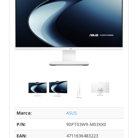
Marca:
ASUS
P/N:
90PT03W9-M03XX0
EAN:
4711636483223