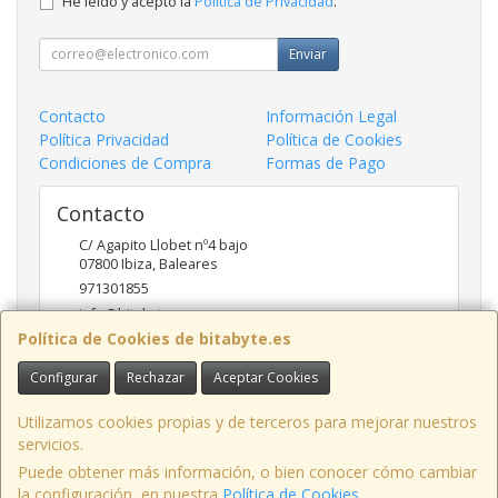
He leído y acepto la
Política de Privacidad
.
Enviar
Contacto
Información Legal
Política Privacidad
Política de Cookies
Condiciones de Compra
Formas de Pago
Contacto
C/ Agapito Llobet nº4 bajo
07800
Ibiza
,
Baleares
971301855
info@bitabyte.es
Política de Cookies de bitabyte.es
Configurar
Rechazar
Aceptar Cookies
Horario
10:00 - 18:00
Utilizamos cookies propias y de terceros para mejorar nuestros
servicios.
Puede obtener más información, o bien conocer cómo cambiar
la configuración, en nuestra
Política de Cookies
.