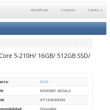
Identifícate
Contacto
Carrito
 Core 5-210H/ 16GB/ 512GB SSD/
arca:
ASUS
/N:
90NX0881-M03AL0
AN:
4711636458450
sponibilidad:
Disponible