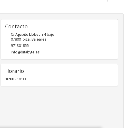
Contacto
C/ Agapito Llobet nº4 bajo
07800
Ibiza
,
Baleares
971301855
info@bitabyte.es
Horario
10:00 - 18:00