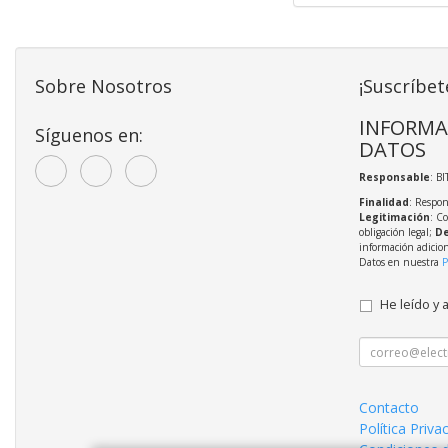
Sobre Nosotros
¡Suscríbet
INFORMA
Síguenos en:
DATOS
Responsable
: BI
Finalidad
: Respon
Legitimación
: C
obligación legal;
De
información adicio
Datos en nuestra
P
He leído y 
Contacto
Política Priva