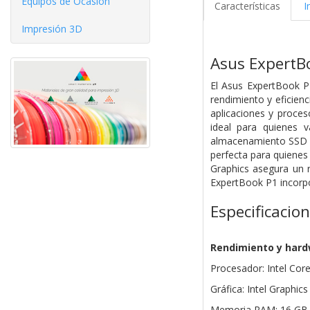
Equipos de Ocasíón
Características
I
Impresión 3D
Asus ExpertB
El Asus ExpertBook P
rendimiento y eficien
aplicaciones y proces
ideal para quienes
almacenamiento SSD de
perfecta para quienes
Graphics asegura un r
ExpertBook P1 incorpo
Especificacio
Rendimiento y har
Procesador: Intel Cor
Gráfica: Intel Graphics
Memoria RAM: 16 GB