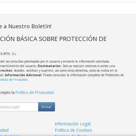
e a Nuestro Boletín!
CIÓN BÁSICA SOBRE PROTECCIÓN DE
TA BYTE, S.L.
der las consultas planteadas por el usuario y enviarle la información solicitada;
onsentimiento del usuario;
Destinatarios
: Solo se realizan cesiones si existe una
rechos
: Acceder, rectificar y suprimir, así como otros derechos, como se indica en la
nal;
Información Adicional
: Puede consultar la información completa de Protección de
olítica de Privacidad
.
acepto la
Política de Privacidad
.
Enviar
Información Legal
cidad
Política de Cookies