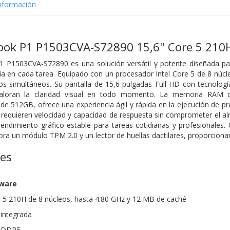
nformación
ook P1 P1503CVA-S72890 15,6" Core 5 210H
1 P1503CVA-S72890 es una solución versátil y potente diseñada pa
cia en cada tarea. Equipado con un procesador Intel Core 5 de 8 núcl
os simultáneos. Su pantalla de 15,6 pulgadas Full HD con tecnologí
 valoran la claridad visual en todo momento. La memoria RAM
 512GB, ofrece una experiencia ágil y rápida en la ejecución de pro
 requieren velocidad y capacidad de respuesta sin comprometer el al
endimiento gráfico estable para tareas cotidianas y profesionales.
ra un módulo TPM 2.0 y un lector de huellas dactilares, proporciona
nes
dware
e 5 210H de 8 núcleos, hasta 4.80 GHz y 12 MB de caché
 integrada
 DDR5