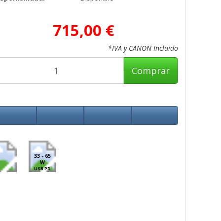
715,00 €
*IVA y CANON Incluido
Comprar
33 - 65
W
USB PD