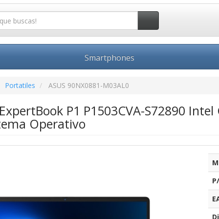
Smartphones
Portatiles
ASUS 90NX0881-M03AL0
s ExpertBook P1 P1503CVA-S72890 Intel
stema Operativo
M
P
E
Di