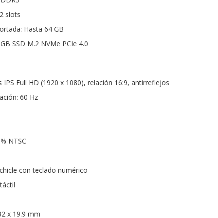
2 slots
rtada: Hasta 64 GB
 GB SSD M.2 NVMe PCIe 4.0
 IPS Full HD (1920 x 1080), relación 16:9, antirreflejos
ación: 60 Hz
45% NTSC
 chicle con teclado numérico
áctil
32 x 19.9 mm