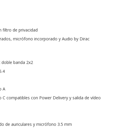
iltro de privacidad
grados, micrófono incorporado y Audio by Dirac
ax doble banda 2x2
5.4
o A
o C compatibles con Power Delivery y salida de vídeo
do de auriculares y micrófono 3.5 mm