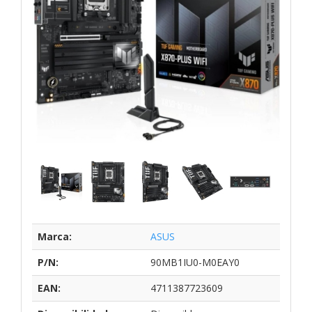
Marca:
ASUS
P/N:
90MB1IU0-M0EAY0
EAN:
4711387723609