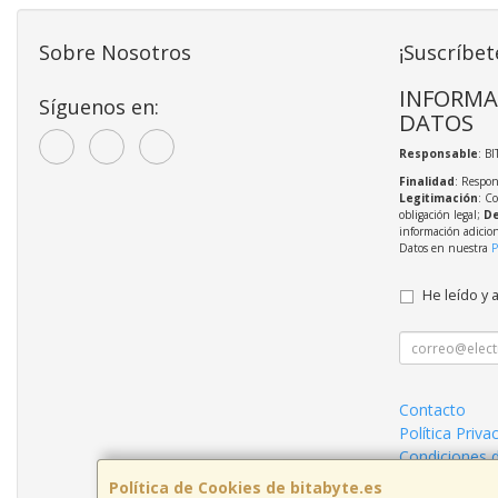
Sobre Nosotros
¡Suscríbet
INFORMA
Síguenos en:
DATOS
Responsable
: BI
Finalidad
: Respon
Legitimación
: C
obligación legal;
De
información adicio
Datos en nuestra
P
He leído y 
Contacto
Política Priva
Condiciones 
Política de Cookies de bitabyte.es