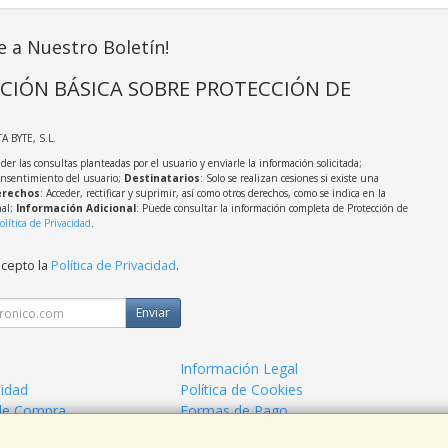
e a Nuestro Boletín!
CIÓN BÁSICA SOBRE PROTECCIÓN DE
TA BYTE, S.L.
der las consultas planteadas por el usuario y enviarle la información solicitada;
onsentimiento del usuario;
Destinatarios
: Solo se realizan cesiones si existe una
rechos
: Acceder, rectificar y suprimir, así como otros derechos, como se indica en la
nal;
Información Adicional
: Puede consultar la información completa de Protección de
olítica de Privacidad
.
acepto la
Política de Privacidad
.
Enviar
Información Legal
cidad
Política de Cookies
de Compra
Formas de Pago