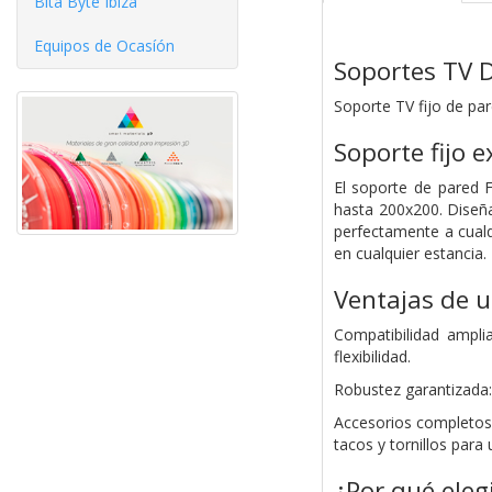
Bita Byte Ibiza
Equipos de Ocasíón
Soportes TV 
Soporte TV fijo de pa
Soporte fijo 
El soporte de pared 
hasta 200x200. Diseña
perfectamente a cualqu
en cualquier estancia.
Ventajas de u
Compatibilidad ampli
flexibilidad.
Robustez garantizada:
Accesorios completos:
tacos y tornillos para 
¿Por qué eleg