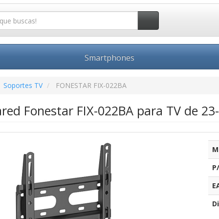
Smartphones
Soportes TV
FONESTAR FIX-022BA
ared Fonestar FIX-022BA para TV de 23
M
P
E
Di