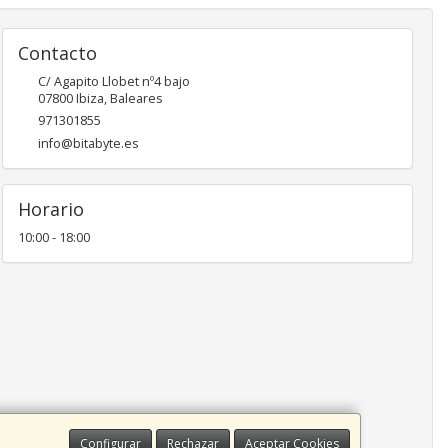
Contacto
C/ Agapito Llobet nº4 bajo
07800
Ibiza
,
Baleares
971301855
info@bitabyte.es
Horario
10:00 - 18:00
Configurar
Rechazar
Aceptar Cookies