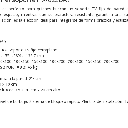
 es perfecto para quienes buscan un soporte TV fijo de pared c
l espacio, mientras que su estructura resistente garantiza una suj
alación, es la elección ideal para integrarse de forma práctica y estil
nes
CAS
: Soporte TV fijo extraplano
'' a 55'' (58'4 a 139'7
cm)
100x100, 100x150, 150x100, 100x200, 200x100, 150x150, 200x200
 SOPORTADO
: 45 kg
ancia a la pared: 2'7 cm
24 x 10 cm
able
de 7'5 a 20 cm x 20 cm alto
Nivel de burbuja,
Sistema de bloqueo rápido,
Plantilla de instalación,
T