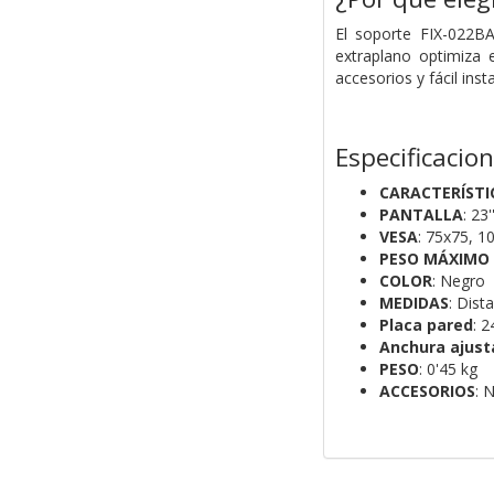
El soporte FIX-022BA
extraplano optimiza e
accesorios y fácil inst
Especificacio
CARACTERÍSTI
PANTALLA
: 23
VESA
: 75x75, 
PESO MÁXIMO
COLOR
: Negro
MEDIDAS
: Dist
Placa pared
: 
Anchura ajust
PESO
: 0'45 kg
ACCESORIOS
: 