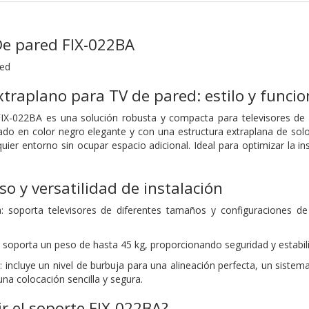
De pared FIX-022BA
red
extraplano para TV de pared: estilo y funci
FIX-022BA es una solución robusta y compacta para televisores de 
do en color negro elegante y con una estructura extraplana de solo
ier entorno sin ocupar espacio adicional. Ideal para optimizar la ins
so y versatilidad de instalación
a: soporta televisores de diferentes tamaños y configuraciones
 soporta un peso de hasta 45 kg, proporcionando seguridad y estabilid
 incluye un nivel de burbuja para una alineación perfecta, un sistema
una colocación sencilla y segura.
ir el soporte FIX-022BA?