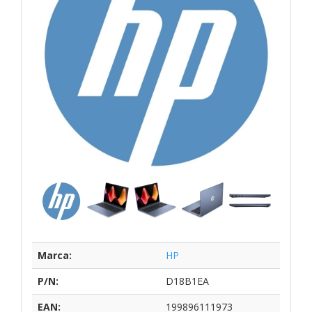
Marca:
HP
P/N:
D18B1EA
EAN:
199896111973