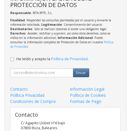
PROTECCIÓN DE DATOS
Responsable
: BITA BYTE, S.L.
Finalidad
: Responder las consultas planteadas por el usuario y enviarle la
información solicitada;
Legitimación
: Consentimiento del usuario;
Destinatarios
: Solo se realizan cesiones si existe una obligación legal;
Derechos
: Acceder, rectificar y suprimir, así como otros derechos, como se
indica en la información adicional;
Información Adicional
: Puede
consultar la información completa de Protección de Datos en nuestra
Política
de Privacidad
.
He leído y acepto la
Política de Privacidad
.
Enviar
Contacto
Información Legal
Política Privacidad
Política de Cookies
Condiciones de Compra
Formas de Pago
Contacto
C/ Agapito Llobet nº4 bajo
07800
Ibiza
,
Baleares