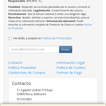
Responsable
: BITA BYTE, S.L.
Finalidad
: Responder las consultas planteadas por el usuario y enviarle la
información solicitada;
Legitimación
: Consentimiento del usuario;
Destinatarios
: Solo se realizan cesiones si existe una obligación legal;
Derechos
: Acceder, rectificar y suprimir, así como otros derechos, como se
indica en la información adicional;
Información Adicional
: Puede
consultar la información completa de Protección de Datos en nuestra
Política
de Privacidad
.
He leído y acepto la
Política de Privacidad
.
Enviar
Contacto
Información Legal
Política Privacidad
Política de Cookies
Condiciones de Compra
Formas de Pago
Contacto
C/ Agapito Llobet nº4 bajo
07800
Ibiza
,
Baleares
971301855
info@bitabyte.es