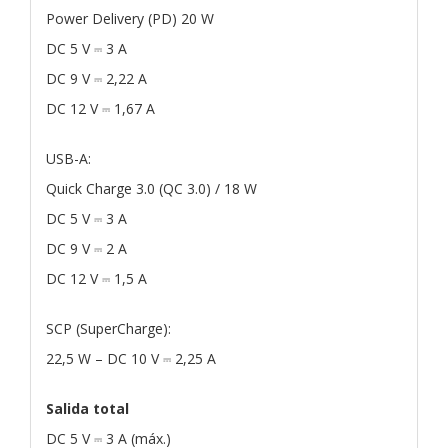
Power Delivery (PD) 20 W
DC 5 V ⎓ 3 A
DC 9 V ⎓ 2,22 A
DC 12 V ⎓ 1,67 A
USB-A:
Quick Charge 3.0 (QC 3.0) / 18 W
DC 5 V ⎓ 3 A
DC 9 V ⎓ 2 A
DC 12 V ⎓ 1,5 A
SCP (SuperCharge):
22,5 W – DC 10 V ⎓ 2,25 A
Salida total
DC 5 V ⎓ 3 A (máx.)