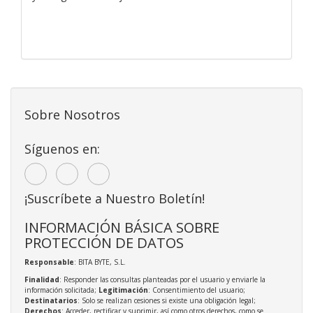
Sobre Nosotros
Síguenos en:
¡Suscríbete a Nuestro Boletín!
INFORMACIÓN BÁSICA SOBRE
PROTECCIÓN DE DATOS
Responsable
: BITA BYTE, S.L.
Finalidad
: Responder las consultas planteadas por el usuario y enviarle la
información solicitada;
Legitimación
: Consentimiento del usuario;
Destinatarios
: Solo se realizan cesiones si existe una obligación legal;
Derechos
: Acceder, rectificar y suprimir, así como otros derechos, como se