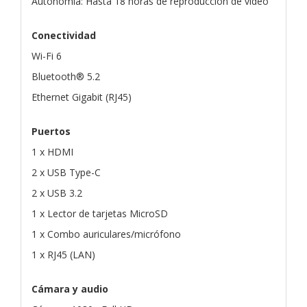
Autonomía: Hasta 18 horas de reproducción de vídeo
Conectividad
Wi-Fi 6
Bluetooth® 5.2
Ethernet Gigabit (RJ45)
Puertos
1 x HDMI
2 x USB Type-C
2 x USB 3.2
1 x Lector de tarjetas MicroSD
1 x Combo auriculares/micrófono
1 x RJ45 (LAN)
Cámara y audio