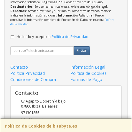
información solicitada;
Legitimación
: Consentimiento del usuario;
Destinatarios
: Solo se realizan cesiones si existe una obligación legal;
Derechos
: Acceder, rectificar y suprimir, así como otros derechos, como se
indica en la información adicional;
Información Adicional
: Puede
consultar la información completa de Protección de Datos en nuestra
Política
de Privacidad
.
He leído y acepto la
Política de Privacidad
.
Enviar
Contacto
Información Legal
Política Privacidad
Política de Cookies
Condiciones de Compra
Formas de Pago
Contacto
C/ Agapito Llobet nº4 bajo
07800
Ibiza
,
Baleares
971301855
info@bitabyte.es
Política de Cookies de bitabyte.es