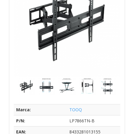
Marca:
TOOQ
P/N:
LP7866TN-B
EAN:
8433281013155