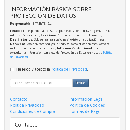
INFORMACIÓN BÁSICA SOBRE
PROTECCIÓN DE DATOS
Responsable
: BITA BYTE, S.L.
Finalidad
: Responder las consultas planteadas por el usuario y enviarle la
información solicitada;
Legitimación
: Consentimiento del usuario;
Destinatarios
: Solo se realizan cesiones si existe una obligación legal;
Derechos
: Acceder, rectificar y suprimir, así como otros derechos, como se
indica en la información adicional;
Información Adicional
: Puede
consultar la información completa de Protección de Datos en nuestra
Política
de Privacidad
.
He leído y acepto la
Política de Privacidad
.
Enviar
Contacto
Información Legal
Política Privacidad
Política de Cookies
Condiciones de Compra
Formas de Pago
Contacto