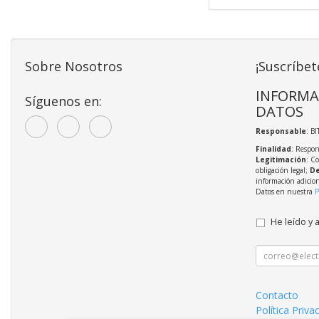
Sobre Nosotros
¡Suscríbet
INFORMA
Síguenos en:
DATOS
Responsable
: BI
Finalidad
: Respon
Legitimación
: C
obligación legal;
De
información adicio
Datos en nuestra
P
He leído y 
Contacto
Política Priva