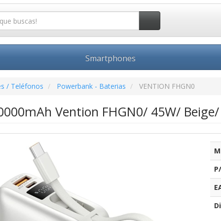
Smartphones
s / Teléfonos
Powerbank - Baterias
VENTION FHGN0
000mAh Vention FHGN0/ 45W/ Beige/ I
M
P
E
Di