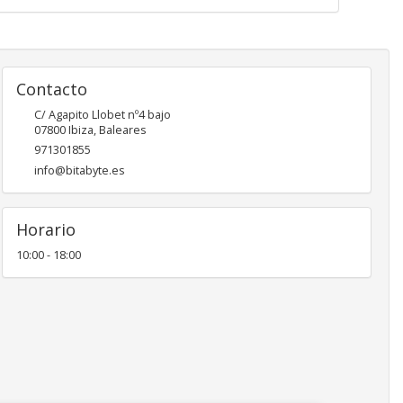
Contacto
C/ Agapito Llobet nº4 bajo
07800
Ibiza
,
Baleares
971301855
info@bitabyte.es
Horario
10:00 - 18:00