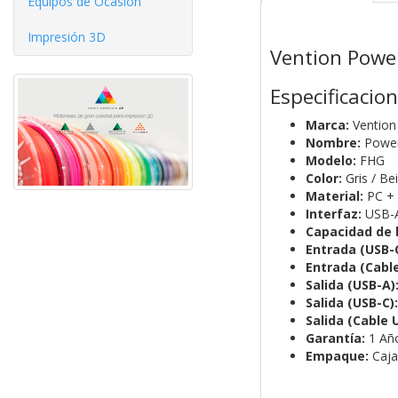
Equipos de Ocasíón
Impresión 3D
Vention Powe
Especificacio
Marca:
Vention
Nombre:
Power
Modelo:
FHG
Color:
Gris / Be
Material:
PC +
Interfaz:
USB-A
Capacidad de 
Entrada (USB-C
Entrada (Cable
Salida (USB-A)
Salida (USB-C):
Salida (Cable 
Garantía:
1 Añ
Empaque:
Caja