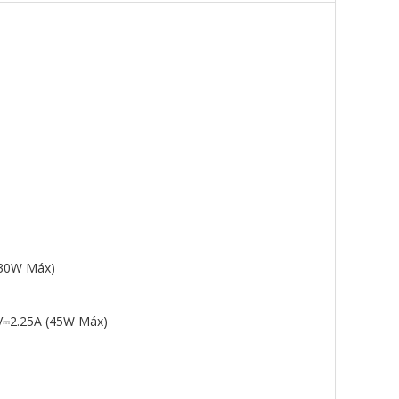
(30W Máx)
V⎓2.25A (45W Máx)