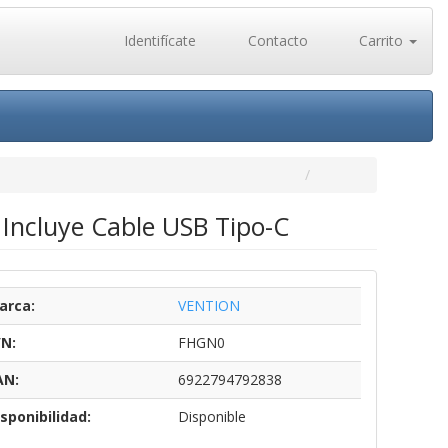
Identifícate
Contacto
Carrito
ncluye Cable USB Tipo-C
arca:
VENTION
/N:
FHGN0
AN:
6922794792838
sponibilidad:
Disponible