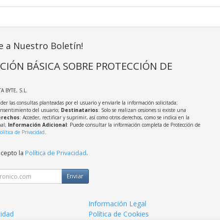
e a Nuestro Boletín!
CIÓN BÁSICA SOBRE PROTECCIÓN DE
TA BYTE, S.L.
der las consultas planteadas por el usuario y enviarle la información solicitada;
onsentimiento del usuario;
Destinatarios
: Solo se realizan cesiones si existe una
rechos
: Acceder, rectificar y suprimir, así como otros derechos, como se indica en la
nal;
Información Adicional
: Puede consultar la información completa de Protección de
olítica de Privacidad
.
acepto la
Política de Privacidad
.
Enviar
Información Legal
cidad
Política de Cookies