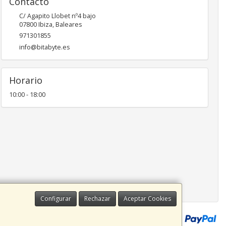
Contacto
C/ Agapito Llobet nº4 bajo
07800
Ibiza
,
Baleares
971301855
info@bitabyte.es
Horario
10:00 - 18:00
Configurar
Rechazar
Aceptar Cookies