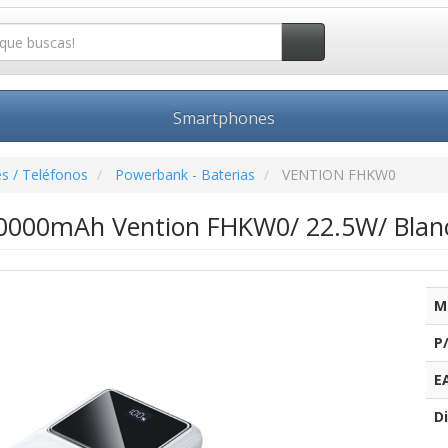
Smartphones
s / Teléfonos
Powerbank - Baterias
VENTION FHKW0
0000mAh Vention FHKW0/ 22.5W/ Blan
M
P
E
Di