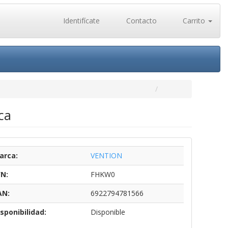
Identifícate
Contacto
Carrito
ca
arca:
VENTION
/N:
FHKW0
AN:
6922794781566
sponibilidad:
Disponible