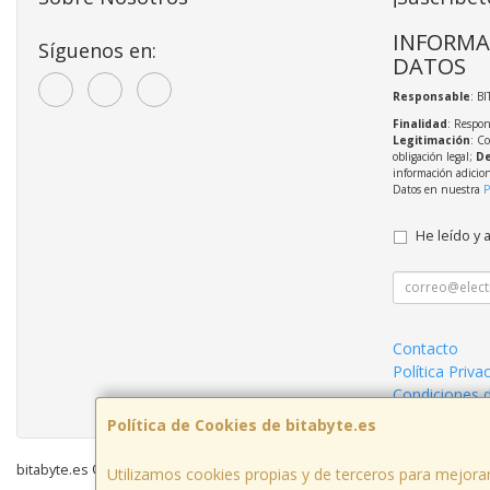
INFORMA
Síguenos en:
DATOS
Responsable
: BI
Finalidad
: Respon
Legitimación
: C
obligación legal;
De
información adicio
Datos en nuestra
P
He leído y 
Contacto
Política Priva
Condiciones 
Política de Cookies de bitabyte.es
bitabyte.es © 2026
Utilizamos cookies propias y de terceros para mejorar