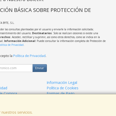
CIÓN BÁSICA SOBRE PROTECCIÓN DE
TA BYTE, S.L.
der las consultas planteadas por el usuario y enviarle la información solicitada;
onsentimiento del usuario;
Destinatarios
: Solo se realizan cesiones si existe una
rechos
: Acceder, rectificar y suprimir, así como otros derechos, como se indica en la
nal;
Información Adicional
: Puede consultar la información completa de Protección de
olítica de Privacidad
.
acepto la
Política de Privacidad
.
Enviar
Información Legal
cidad
Política de Cookies
de Compra
Formas de Pago
 nuestros servicios.