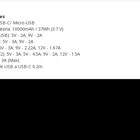
nes
USB-C/ Micro-USB
tería: 10000mAh / 37Wh (3.7 V)
SB): 5V - 2A; 9V - 2A
 5V - 3A; 9V - 2A
5V - 3A; 9V - 2.22A; 12V - 1.67A
): 5V - 3A; 5V - 4.5A; 9V - 2A; 12V - 1.5A
 - 3A (Max)
ble USB a USB-C 0.2m