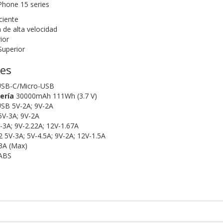
iPhone 15 series
ciente
de alta velocidad
ior
Superior
nes
SB-C/Micro-USB
ería
30000mAh 111Wh (3.7 V)
USB 5V-2A; 9V-2A
5V-3A; 9V-2A
-3A; 9V-2.22A; 12V-1.67A
2 5V-3A; 5V-4.5A; 9V-2A; 12V-1.5A
-3A (Max)
ABS