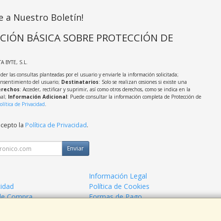
e a Nuestro Boletín!
CIÓN BÁSICA SOBRE PROTECCIÓN DE
TA BYTE, S.L.
der las consultas planteadas por el usuario y enviarle la información solicitada;
onsentimiento del usuario;
Destinatarios
: Solo se realizan cesiones si existe una
rechos
: Acceder, rectificar y suprimir, así como otros derechos, como se indica en la
nal;
Información Adicional
: Puede consultar la información completa de Protección de
olítica de Privacidad
.
acepto la
Política de Privacidad
.
Enviar
Información Legal
cidad
Política de Cookies
de Compra
Formas de Pago