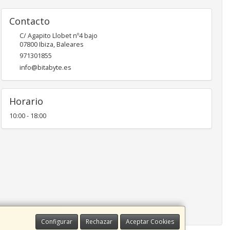
Contacto
C/ Agapito Llobet nº4 bajo
07800
Ibiza
,
Baleares
971301855
info@bitabyte.es
Horario
10:00 - 18:00
Configurar
Rechazar
Aceptar Cookies