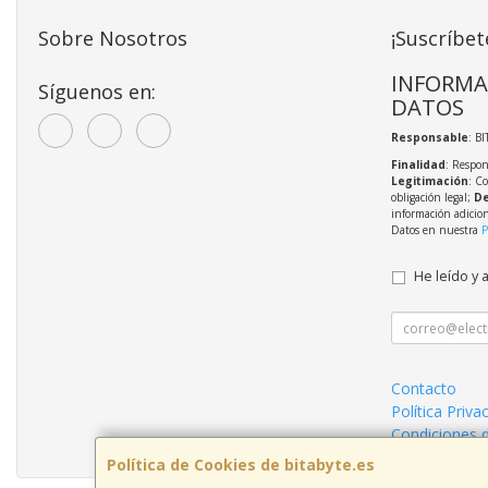
Sobre Nosotros
¡Suscríbet
INFORMA
Síguenos en:
DATOS
Responsable
: BI
Finalidad
: Respon
Legitimación
: C
obligación legal;
De
información adicio
Datos en nuestra
P
He leído y 
Contacto
Política Priva
Condiciones 
Política de Cookies de bitabyte.es