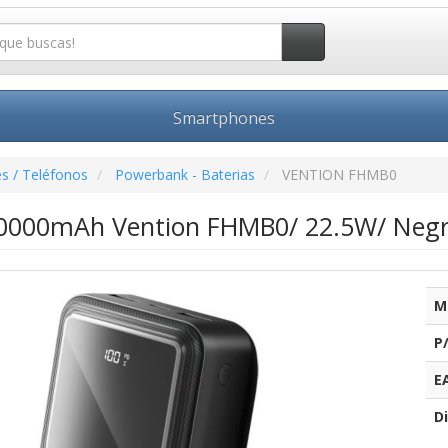
Smartphones
s / Teléfonos
Powerbank - Baterias
VENTION FHMB0
0000mAh Vention FHMB0/ 22.5W/ Neg
M
P
E
Di