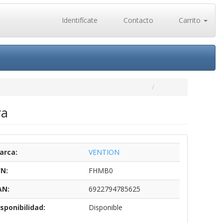
Identifícate
Contacto
Carrito
ra
arca:
VENTION
/N:
FHMB0
AN:
6922794785625
sponibilidad:
Disponible