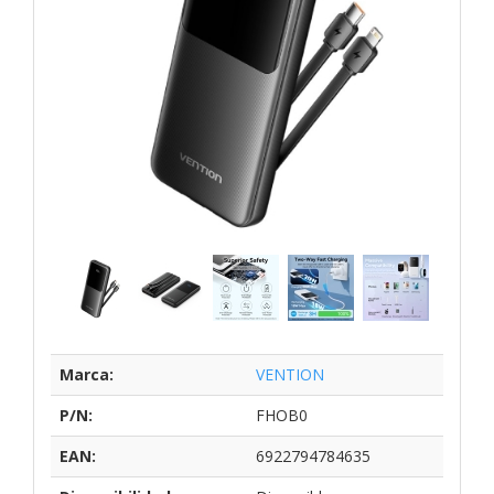
Marca:
VENTION
P/N:
FHOB0
EAN:
6922794784635