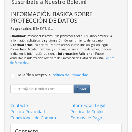
¡Suscríbete a Nuestro Boletín!
INFORMACIÓN BÁSICA SOBRE
PROTECCIÓN DE DATOS
Responsable
: BITA BYTE, S.L.
Finalidad
: Responder las consultas planteadas por el usuario y enviarle la
información solicitada;
Legitimación
: Consentimiento del usuario;
Destinatarios
: Solo se realizan cesiones si existe una obligación legal;
Derechos
: Acceder, rectificar y suprimir, así como otros derechos, como se
indica en la información adicional;
Información Adicional
: Puede
consultar la información completa de Protección de Datos en nuestra
Política
de Privacidad
.
He leído y acepto la
Política de Privacidad
.
Enviar
Contacto
Información Legal
Política Privacidad
Política de Cookies
Condiciones de Compra
Formas de Pago
Contacto