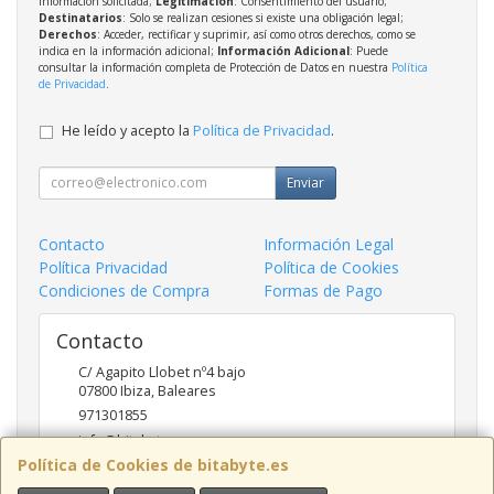
información solicitada;
Legitimación
: Consentimiento del usuario;
Destinatarios
: Solo se realizan cesiones si existe una obligación legal;
Derechos
: Acceder, rectificar y suprimir, así como otros derechos, como se
indica en la información adicional;
Información Adicional
: Puede
consultar la información completa de Protección de Datos en nuestra
Política
de Privacidad
.
He leído y acepto la
Política de Privacidad
.
Enviar
Contacto
Información Legal
Política Privacidad
Política de Cookies
Condiciones de Compra
Formas de Pago
Contacto
C/ Agapito Llobet nº4 bajo
07800
Ibiza
,
Baleares
971301855
info@bitabyte.es
Política de Cookies de bitabyte.es