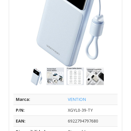
Marca:
VENTION
P/N:
XGYL0-39-TY
EAN:
6922794797680