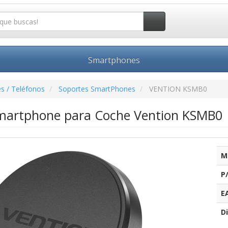
Smartphones
s / Teléfonos
Soportes SmartPhones
VENTION KSMB0
martphone para Coche Vention KSMB0
M
P
E
Di