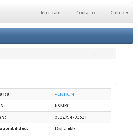
Identifícate
Contacto
Carrito
arca:
VENTION
/N:
KSMB0
AN:
6922794793521
sponibilidad:
Disponible