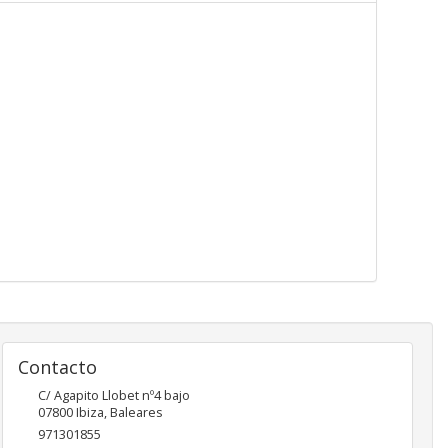
Contacto
C/ Agapito Llobet nº4 bajo
07800
Ibiza
,
Baleares
971301855