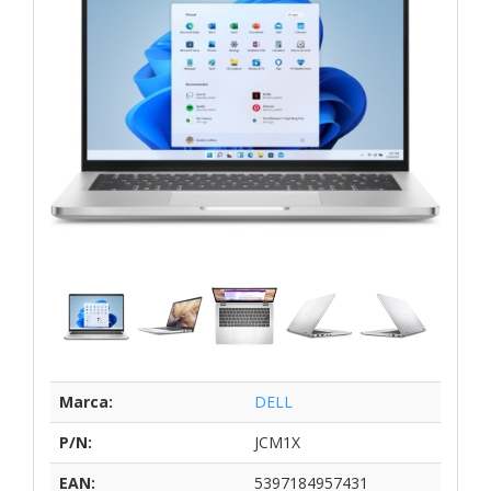
Marca:
DELL
P/N:
JCM1X
EAN:
5397184957431