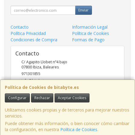
Enviar
Contacto
Información Legal
Política Privacidad
Política de Cookies
Condiciones de Compra
Formas de Pago
Contacto
C/ Agapito Llobet nº4 bajo
07800
Ibiza
,
Baleares
971301855
info@bitabyte.es
Política de Cookies de bitabyte.es
Configurar
Rechazar
Aceptar Cookies
Horario
10:00 - 18:00
Utilizamos cookies propias y de terceros para mejorar nuestros
servicios.
Puede obtener más información, o bien conocer cómo cambiar
la configuración, en nuestra
Política de Cookies
.
, , , , España. - C.I.F.: B97508964 - Tfno: