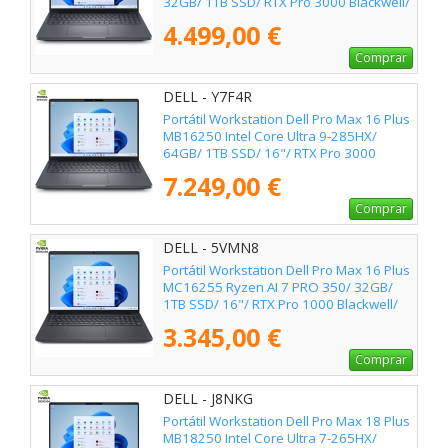
32GB/ 1TB SSD/ RTX Pro 3000 Blackwell/
16"/ Win11 Pro
4.499,00 €
Comprar
DELL - Y7F4R
Portátil Workstation Dell Pro Max 16 Plus
MB16250 Intel Core Ultra 9-285HX/
64GB/ 1TB SSD/ 16"/ RTX Pro 3000
Blackwell/ Win11 Pro
7.249,00 €
Comprar
DELL - 5VMN8
Portátil Workstation Dell Pro Max 16 Plus
MC16255 Ryzen AI 7 PRO 350/ 32GB/
1TB SSD/ 16"/ RTX Pro 1000 Blackwell/
Win11 Pro
3.345,00 €
Comprar
DELL - J8NKG
Portátil Workstation Dell Pro Max 18 Plus
MB18250 Intel Core Ultra 7-265HX/