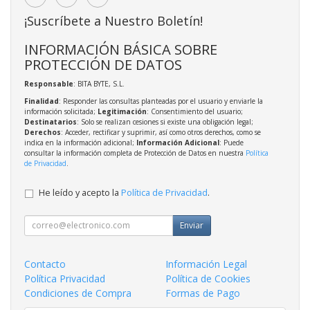
¡Suscríbete a Nuestro Boletín!
INFORMACIÓN BÁSICA SOBRE
PROTECCIÓN DE DATOS
Responsable
: BITA BYTE, S.L.
Finalidad
: Responder las consultas planteadas por el usuario y enviarle la
información solicitada;
Legitimación
: Consentimiento del usuario;
Destinatarios
: Solo se realizan cesiones si existe una obligación legal;
Derechos
: Acceder, rectificar y suprimir, así como otros derechos, como se
indica en la información adicional;
Información Adicional
: Puede
consultar la información completa de Protección de Datos en nuestra
Política
de Privacidad
.
He leído y acepto la
Política de Privacidad
.
Enviar
Contacto
Información Legal
Política Privacidad
Política de Cookies
Condiciones de Compra
Formas de Pago