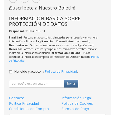
¡Suscríbete a Nuestro Boletín!
INFORMACIÓN BÁSICA SOBRE
PROTECCIÓN DE DATOS
Responsable
: BITA BYTE, S.L.
Finalidad
: Responder las consultas planteadas por el usuario y enviarle la
información solicitada;
Legitimación
: Consentimiento del usuario;
Destinatarios
: Solo se realizan cesiones si existe una obligación legal;
Derechos
: Acceder, rectificar y suprimir, así como otros derechos, como se
indica en la información adicional;
Información Adicional
: Puede
consultar la información completa de Protección de Datos en nuestra
Política
de Privacidad
.
He leído y acepto la
Política de Privacidad
.
Enviar
Contacto
Información Legal
Política Privacidad
Política de Cookies
Condiciones de Compra
Formas de Pago