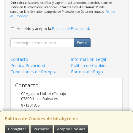
Derechos
: Acceder, rectificar y suprimir, así como otros derechos, como se
indica en la información adicional;
Información Adicional
: Puede
consultar la información completa de Protección de Datos en nuestra
Política
de Privacidad
.
He leído y acepto la
Política de Privacidad
.
Enviar
Contacto
Información Legal
Política Privacidad
Política de Cookies
Condiciones de Compra
Formas de Pago
Contacto
C/ Agapito Llobet nº4 bajo
07800
Ibiza
,
Baleares
971301855
info@bitabyte.es
Política de Cookies de bitabyte.es
Configurar
Rechazar
Aceptar Cookies
Horario