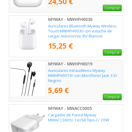
24,50 €
Comprar
MYWAY - MWHPH0030
Auriculares Bluetooth Myway Wireless
Touch MWHPH0030 con estuche de
carga/ Autonomía 3h/ Blancos
15,25 €
Comprar
MYWAY - MWHPH0019
Auriculares Intrauditivos Myway
MWHPH0019/ con Micrófono/ Jack 3.5/
Negros
5,69 €
Comprar
MYWAY - MWACC0005
Cargador de Pared Myway
MWACC0005/ 1xUSB Tipo-C/ 20W