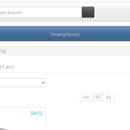
Smartphones
Skg
g
(1 art.)
Ant.
01
Sig.