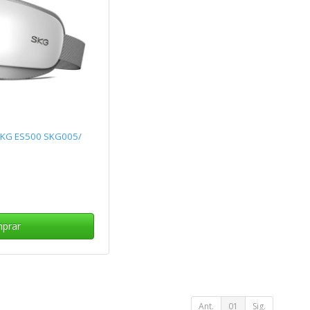
SKG ES500 SKG005/
prar
Ant.
01
Sig.