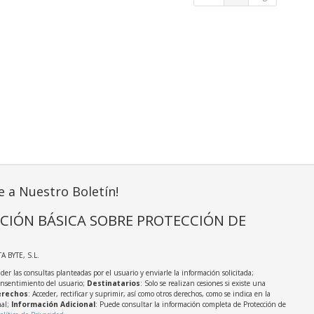
e a Nuestro Boletín!
CIÓN BÁSICA SOBRE PROTECCIÓN DE
TA BYTE, S.L.
der las consultas planteadas por el usuario y enviarle la información solicitada;
onsentimiento del usuario;
Destinatarios
: Solo se realizan cesiones si existe una
rechos
: Acceder, rectificar y suprimir, así como otros derechos, como se indica en la
nal;
Información Adicional
: Puede consultar la información completa de Protección de