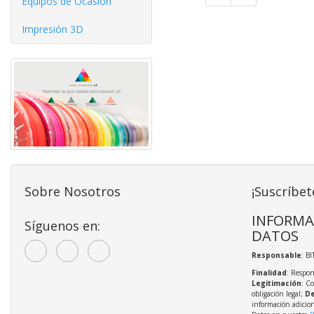
Equipos de Ocasíón
Impresión 3D
Sobre Nosotros
¡Suscríbet
INFORMA
Síguenos en:
DATOS
Responsable
: BI
Finalidad
: Respon
Legitimación
: C
obligación legal;
De
información adicio