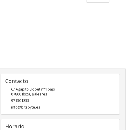
Contacto
C/ Agapito Llobet nº4 bajo
07800
Ibiza
,
Baleares
971301855
info@bitabyte.es
Horario